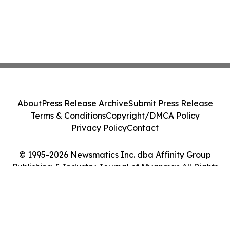
About
Press Release Archive
Submit Press Release
Terms & Conditions
Copyright/DMCA Policy
Privacy Policy
Contact
© 1995-2026 Newsmatics Inc. dba Affinity Group
Publishing & Industry Journal of Myanmar. All Rights
Reserved.
Cookie Settings / Your Privacy Choices