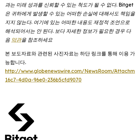
과는
미래
성과를
신뢰할
수
있는
척도가
될
수
없다
. Bitget
은
귀하에게
발생할
수
있는
어떠한
손실에
대해서도
책임을
지지
않는다
.
여기에
있는
어떠한
내용도
재정적
조언으로
해석되어서는
안
된다
.
보다
자세한
정보가
필요한
경우
다
음
약관
을 참조하세요
본 보도자료와 관련된 사진자료는 하단 링크를 통해 이용 가
능합니다.
http://www.globenewswire.com/NewsRoom/Attachmen
16c7-4d0a-96e0-236b5cfd9070