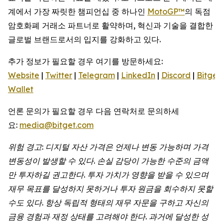
계에서 가장 짜릿한 챔피언십 중 하나인
MotoGP™
의 독점
암호화폐 거래소 파트너로 활약하며, 혁신과 기술을 결합한
글로벌 브랜드로서의 입지를 강화하고 있다.
추가 정보가 필요할 경우 여기를 방문하세요:
Website
|
Twitter
|
Telegram
|
LinkedIn
|
Discord
|
Bitget
Wallet
언론 문의가 필요할 경우 다음 연락처로 문의하세
요:
media@bitget.com
위험
경고
:
디지털
자산
가격은
언제나
변동
가능하며
가격
변동성이
발생할
수
있다
.
손실
감당이
가능한
수준의
금액
만
투자하길
권고한다
.
투자
가치가
영향을
받을
수
있으며
재무
목표를
달성하지
못하거나
투자
원금을
회수하지
못할
수도
있다
.
항상
독립적
형태의
재무
자문을
구하고
자신의
금융
경험과
재정
상태를
고려해야
한다
.
과거에
달성한
성