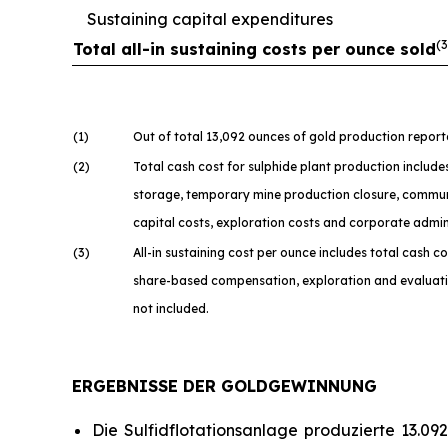
Sustaining capital expenditures
(3
Total all-in sustaining costs per ounce sold
(1
)
Out of total 13,092 ounces of gold production repor
(2
)
Total cash cost for sulphide plant production include
storage, temporary mine production closure, communi
capital costs, exploration costs and corporate admin
(3
)
All-in sustaining cost per ounce includes total cash 
share-based compensation, exploration and evaluation
not included.
ERGEBNISSE DER GOLDGEWINNUNG
Die Sulfidflotationsanlage produzierte 13.09