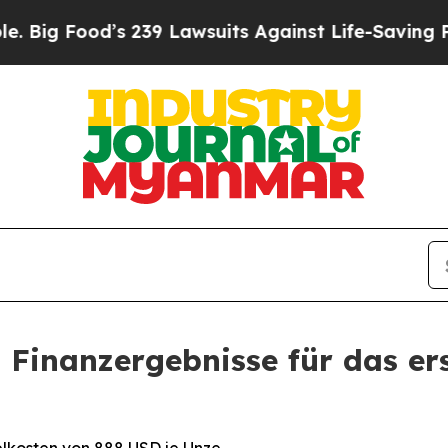
s 239 Lawsuits Against Life-Saving Policies
He’s 
 Finanzergebnisse für das er