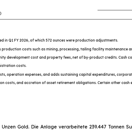
)
ted in Q1 FY 2026, of which 572 ounces were production adjustments.
s production costs such as mining, processing, tailing facility maintenance 
ty development cost and property fees, net of by-product credits. Cash cos
istration costs.
costs, operation expenses, and adds sustaining capital expenditures, corpora
 costs, and accretion of asset retirement obligations. Certain other cash e
2 Unzen Gold. Die Anlage verarbeitete 239.447 Tonnen Sul