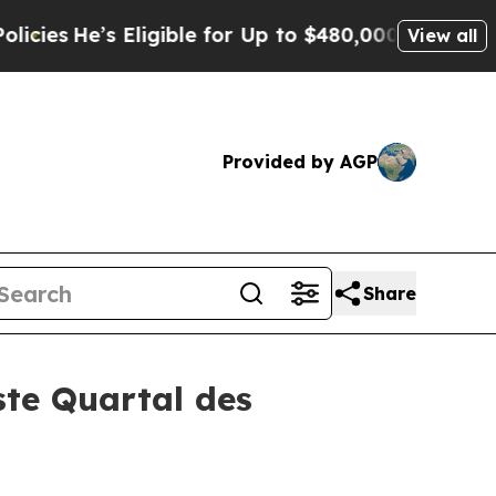
Eligible for Up to $480,000 After Being Wrongly 
View all
Provided by AGP
Share
ste Quartal des