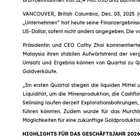
Bruttoeinnahmen von 32,4 Mio. USD und Barmitt
VANCOUVER, British Columbia, Dec. 03, 202
„Unternehmen“ hat heute seine Finanzergebniss
US-Dollar, sofern nicht anders angegeben. Die v
Präsidentin und CEO Cathy Zhai kommentierte:
Malaysia ihren stabilen Aufwärtstrend der ve
Umsatz und Ergebnis können von Quartal zu Qu
Goldverkäufe.
„Im ersten Quartal stiegen die liquiden Mittel 
Liquidität, um die Minenproduktion, die Cash
Selinsing laufen derzeit Explorationsbohrungen,
führen könnten. Zudem wurde für das Murchiso
Möglichkeiten für eine zukünftige Goldproduktio
HIGHLIGHTS FÜR DAS GESCHÄFTSJAHR 2026