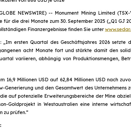
elkosten von 888 USD je Unze
5 (GLOBE NEWSWIRE) -- Monument Mining Limited (TSX
e für die drei Monate zum 30. September 2025 („Q1 GJ 2
ollständigen Finanzergebnisse finden Sie unter
www.sedar
 „Im ersten Quartal des Geschäftsjahres 2026 setzte di
rgangenen acht Monate fort und stärkte damit den solid
artal variieren, abhängig von Produktionsmengen, Betr
um 16,9 Millionen USD auf 62,84 Millionen USD nach zuvor
flow-Generierung und den Gesamtwert des Unternehmens z
 die auf potenzielle Erweiterungsbereiche der Mine abzie
n-Goldprojekt in Westaustralien eine interne wirtschaf
n zu prüfen.“
: