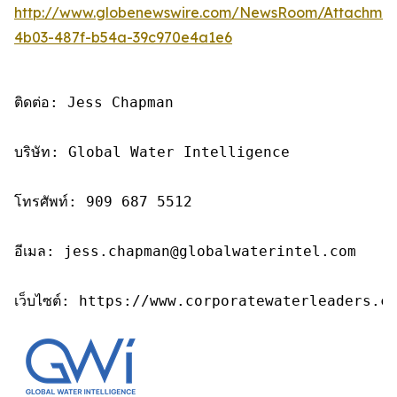
http://www.globenewswire.com/NewsRoom/Attachme
4b03-487f-b54a-39c970e4a1e6
ติดต่อ: Jess Chapman

บริษัท: Global Water Intelligence

โทรศัพท์: 909 687 5512

อีเมล: jess.chapman@globalwaterintel.com

เว็บไซต์: https://www.corporatewaterleaders.c